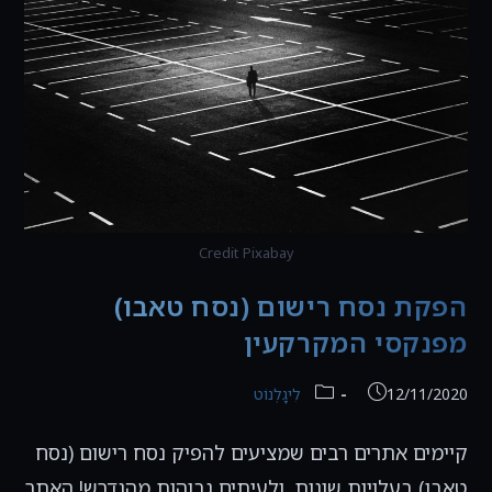
Credit Pixabay
הפקת נסח רישום (נסח טאבו)
מפנקסי המקרקעין
פורסם:
קטגוריה:
12/11/2020
לִיגָלְנוֹט
קיימים אתרים רבים שמציעים להפיק נסח רישום (נסח
טאבו) בעלויות שונות, ולעיתים גבוהות מהנדרש! האתר