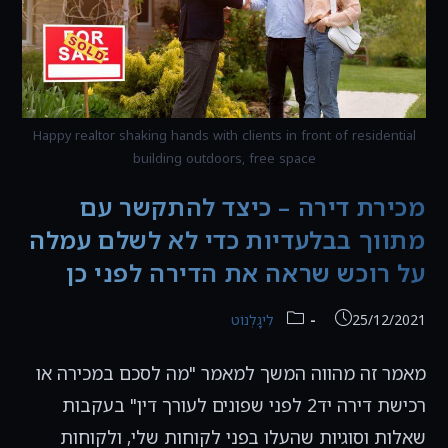
Happy realtor shaking hands with clients in front of residential
building outdoors, free space
מכירת דירה – כיצד להתקשר עם
מתווך בבלעדיות כדי לא לשלם עמלה
על רוכש שראה את הדירה לפני כן
פורסם:
קטגוריה:
25/12/2021
לִיגָלְנוֹט
מאמר זה מהווה המשך למאמר "מה לסכם במכירה או
רכישת דירה יד2 לפני שפונים לעורך דין" בעקבות
שאלות וסוגיות שהעלו בפני לקוחות שלי, ולקוחות