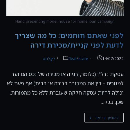
Hand presenting model house for home loan campaign
לפני שאתם חותמים: כל מה שצריך
לדעת לפני קניית/מכירת דירה
פורסם:
קטגוריה:
14/07/2022
RealEstate
/
לִיגָלְנוֹט
עסקת נדל"ן (כלומר, קנייה או מכירה של נכס המיועד
למגורים - בין אם המדובר בדירה או בבית) אף פעם לא
יכולה להיות עסקה חלקה שעוברת ללא כל מהמורות.
שכן, בכל…
לפני
להמשך קריאה
שאתם
חותמים:
כל