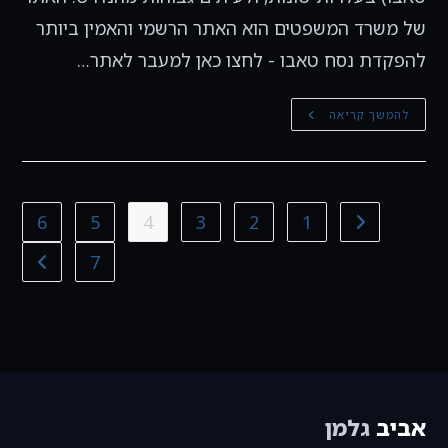
של משרד המשפטים הוא האתר הרשמי והאמין ביותר
להפקדת נסח טאבו - לחצו כאן למעבר לאתר…
הפקת
להמשך קריאה
נסח
רישום
(נסח
טאבו)
מפנקסי
המקרקעין
6
5
4
3
2
1
מעבר לעמוד הקודם
7
מעבר ל
אביב
גלמן