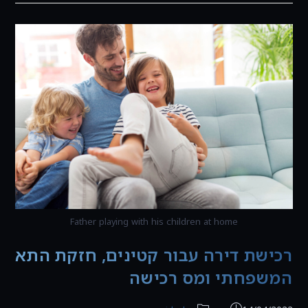
מה
שצריך
לדעת
לפני
קניית/מכירת
דירה
Father playing with his children at home
רכישת דירה עבור קטינים, חזקת התא
המשפחתי ומס רכישה