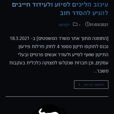
עיכוב הליכים לסיוע ולעידוד חייבים
להגיע להסדר חוב
פורסם:
קטגוריה:
31/03/2021
לִיגָלְנוֹט
[התמונה מתוך אתר משרד המשפטים] ב- 18.3.2021
נכנס לתוקפו תיקון מספר 4 לחוק חדלות פירעון.
התיקון שואף לסייע ולעודד אנשים פרטיים ובעלי
עסקים, וכן חברות שנקלעו למצוקה כלכלית בעקבות
משבר…
תיקון
להמשך קריאה
מספר
4
לחוק
חדלות
פירעון
–
עיכוב
הליכים