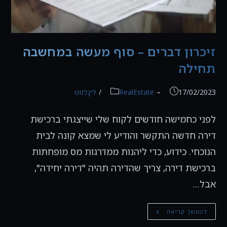
זיכרון דברים – סוף מעשה במחשבה
תחילה
פורסם:
קטגוריה:
17/02/2023
RealEstate
/
לִיגָלְנוֹט
לפני כחמישה חודשים לקוח שלי שייצגתי ברכישת
דירה חדשה התקשר והודיע לי שמצא קונה לבית
הנוכחי. כידוע, כדי ליהנות ממדרגות מס מופחתות
ברכישת דירה, צריך שהדירה תהיה "דירה יחידה",
אבל…
זיכרון
להמשך קריאה
דברים
–