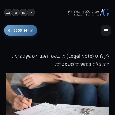
Ski
t
פתח סרגל נגישות
wa
✉
in
f
conten
☏ 04-6655193
לִיגָלְנוֹט (Legal Note) או בשמו העברי מִשְׁפָּטפֶּתֶק,
הוא בלוג בנושאים משפטיים.