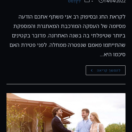
פורסם:
קטגוריה:
14/04/2022
לִיגָלְנוֹט
לקראת החג ובסיפוק רב אני משתף אתכם הודעה
מסיומה של העסקה המורכבת המאתגרת והמספקת
ביותר שטיפלתי בה בשנה האחרונה. מדובר בקטינים
שהתייתמו מאמם שנפטרה ממחלה. לפני פטירת האם
סיכמו היא…
רכישת
להמשך קריאה
דירה
עבור
קטינים,
חזקת
התא
המשפחתי
ומס
רכישה