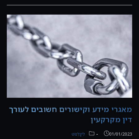
סוף
מעשה
במחשבה
תחילה
מאגרי מידע וקישורים חשובים לעורך
דין מקרקעין
פורסם:
קטגוריה:
01/01/2023
לִיגָלְנוֹט