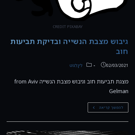
CREDIT PIXABAY
גיבוש מצבת הנשייה ובדיקת תביעות
חוב
פורסם:
קטגוריה:
02/03/2021
לִיגָלְנוֹט
מצגת תביעות חוב וגיבוש מצבת הנשייה from Aviv
Gelman
גיבוש
להמשך קריאה
מצבת
הנשייה
ובדיקת
תביעות
חוב