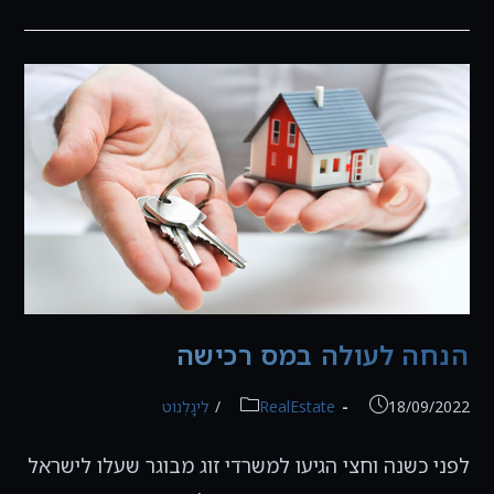
פירעון
אפשריים
והשיקולים
והאילוצים
בבחירתם
הנחה לעולה במס רכישה
פורסם:
קטגוריה:
18/09/2022
RealEstate
/
לִיגָלְנוֹט
לפני כשנה וחצי הגיעו למשרדי זוג מבוגר שעלו לישראל