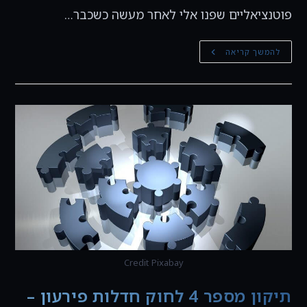
פוטנציאליים שפנו אלי לאחר מעשה כשכבר…
מכירת
להמשך קריאה
דירה
–
כיצד
להתקשר
עם
מתווך
בבלעדיות
כדי
לא
לשלם
עמלה
על
רוכש
שראה
את
הדירה
לפני
כן
Credit Pixabay
תיקון מספר 4 לחוק חדלות פירעון –