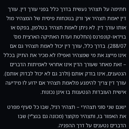
חתימה על תצהיר נעשית בדרך כלל בפני עורך דין. עורך
דין יאמת תצהיר אך ורק בנוכחות פיסית של המצהיר מול
אותו עורך דין. לא ניתן לאמת תצהיר בטלפון, בפקס או
בוידאו-קונפרנס (החלטת ועדת האתיקה הארצית מס’
288/07). בדרך כלל, עורך דין יכול לאמת תצהיר גם אם
אינו מייצג את מי שמצהיר ואפילו לא מכיר את התיק בכלל
– זאת מאחר שעורך הדין אינו אחראי לאמיתות הדברים
הנטענים, אינו בודק אותם (ולרב גם לא יכול לבדוק אותם).
עורך דין צריך להימנע מלאמת תצהיר אם ידוע לו מידיעה
אישית העובדות הנטענות בו אינן נכונות.
ישנם שני סוגי תצהירי – תצהיר רגיל, שבו כל סעיף מפרט
את האמור בו, ותצהיר מקוצר (מכונה גם בגצ"י) שבו
הדברים נטענים על דרך ההפניה.