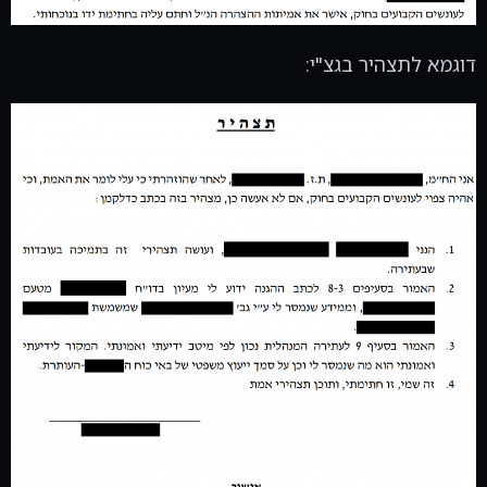
דוגמא לתצהיר בגצ"י: