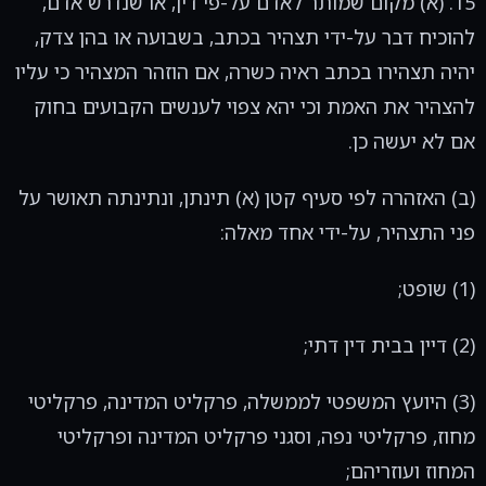
15. (א) מקום שמותר לאדם על-פי דין, או שנדרש אדם,
להוכיח דבר על-ידי תצהיר בכתב, בשבועה או בהן צדק,
יהיה תצהירו בכתב ראיה כשרה, אם הוזהר המצהיר כי עליו
להצהיר את האמת וכי יהא צפוי לענשים הקבועים בחוק
אם לא יעשה כן.
(ב) האזהרה לפי סעיף קטן (א) תינתן, ונתינתה תאושר על
פני התצהיר, על-ידי אחד מאלה:
(1) שופט;
(2) דיין בבית דין דתי;
(3) היועץ המשפטי לממשלה, פרקליט המדינה, פרקליטי
מחוז, פרקליטי נפה, וסגני פרקליט המדינה ופרקליטי
המחוז ועוזריהם;