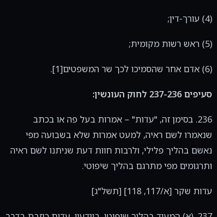
(4) עורך-דין;
(5) ראש רשות מקומית;
(6) אדם אחר שהסמיכו לכך שר המשפטים[1].
סעיפים 237-236 לחוק העונשין:
236. בסימן זה, "עדות" – אמרות בעל פה או בכתב
שנאמרו לשם ראיה, למעט אמרות שלא בשבועה מפי
נאשם בהליך פלילי, ולרבות חוות דעת שניתנו לשם ראיה
ותרגומים מפי מתרגם בהליך שיפוטי.
עדות שקר [א/117, 118] [תשל"ג]
237. (א) המעיד בהליך שיפוטי, ביודעין, עדות כוזבת בדבר