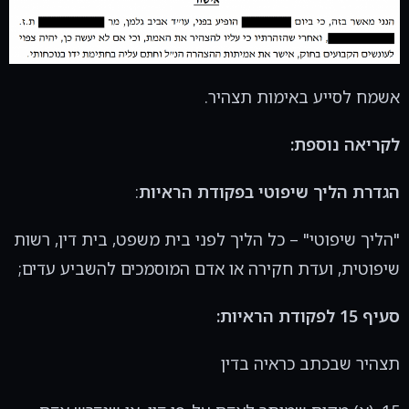
אשמח לסייע באימות תצהיר.
לקריאה נוספת:
הגדרת הליך שיפוטי בפקודת הראיות
:
צריך/ה
אימות חתימה
באיזור
"הליך שיפוטי" – כל הליך לפני בית משפט, בית דין, רשות
חיפה/קריות?
שיפוטית, ועדת חקירה או אדם המוסמכים להשביע עדים;
צלם/י את המסמך בווטאסאפ
ואחזור
סעיף 15 לפקודת הראיות:
אליך/אלייך
תצהיר שבכתב כראיה בדין
שלחו וואצאפ