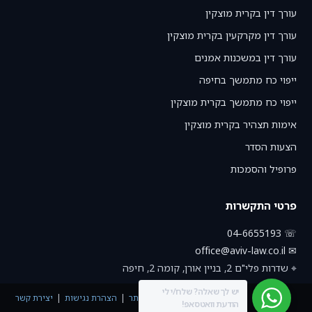
עורך דין בקרית מוצקין
עורך דין מקרקעין בקרית מוצקין
עורך דין במשכנות אמנים
ייפוי כח מתמשך בחיפה
ייפוי כח מתמשך בקרית מוצקין
אימות תצהיר בקרית מוצקין
הצעות הסדר
פרופיל והסמכות
פרטי התקשרות
☏ 04-6655193
✉ office@aviv-law.co.il
⌖ שדרות פלי"ם 2, בניין אורן, קומה 2, חיפה
יש לך שאלה? שלח/י לי
תנאי שימוש באתר
הצהרת נגישות
יצירת קשר
הודעת וואטסאפ!