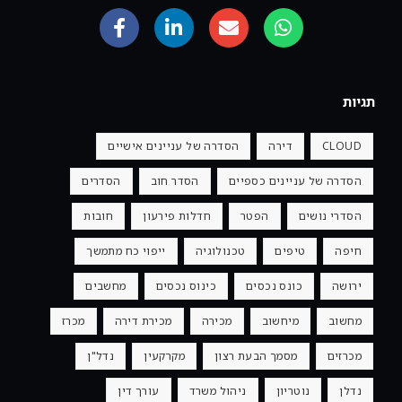
תגיות
CLOUD
דירה
הסדרה של עניינים אישיים
הסדרה של עניינים כספיים
הסדר חוב
הסדרים
הסדרי נושים
הפטר
חדלות פירעון
חובות
חיפה
טיפים
טכנולוגיה
ייפוי כח מתמשך
ירושה
כונס נכסים
כינוס נכסים
מחשבים
מחשוב
מיחשוב
מכירה
מכירת דירה
מכרז
מכרזים
מסמך הבעת רצון
מקרקעין
נדל"ן
נדלן
נוטריון
ניהול משרד
עורך דין