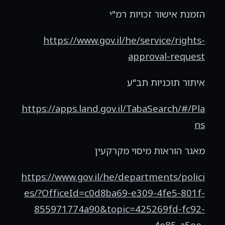
הזמנת אישור זכויות רמ"י
https://www.gov.il/he/service/rights-
approval-request
איתור תוכניות תב"ע
https://apps.land.gov.il/TabaSearch/#/Pla
ns
מאגר הוראות מיסוי מקרקעין
https://www.gov.il/he/departments/polici
es/?OfficeId=c0d8ba69-e309-4fe5-801f-
855971774a90&topic=425269fd-fc92-
4e85-a5ee-