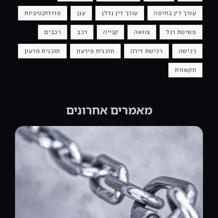
עורך דין בחיפה
עורך דין נדלן
ענן
פרודוקטיביות
פשיטת רגל
צוואה
קנייה
רכב
רכבים
רכישה
רכישת דירה
תוכנית פירעון
תוכנית פרעון
תקשורת
מאמרים אחרונים