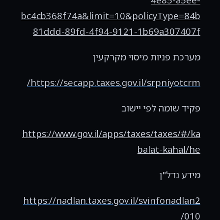
bc4cb368f74a&limit=10&policyType=84b
81ddd-89fd-4f94-9121-1b69a307407f
מערכת פניות מיסוי מקרקעין
/
https://secapp.taxes.gov.il/srpniyotcrm
פקיד שומה לפי יישוב
https://www.gov.il/apps/taxes/taxes/#/ka
balat-kahal/he
מידע נדל"ן
https://nadlan.taxes.gov.il/svinfonadlan2
/
010