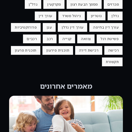
מכרזים
מסמך הבעת רצון
מקרקעין
נדל"ן
נדלן
נוטריון
ניהול משרד
עורך דין
עורך דין בחיפה
עורך דין נדלן
ענן
פרודוקטיביות
פשיטת רגל
צוואה
קנייה
רכב
רכבים
רכישה
רכישת דירה
תוכנית פירעון
תוכנית פרעון
תקשורת
מאמרים אחרונים