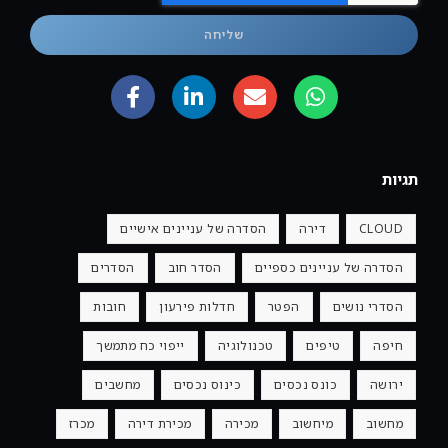
שליחה
תגיות
CLOUD
דירה
הסדרה של עניינים אישיים
הסדרה של עניינים כספיים
הסדר חוב
הסדרים
הסדרי נושים
הפטר
חדלות פירעון
חובות
חיפה
טיפים
טכנולוגיה
ייפוי כח מתמשך
ירושה
כונס נכסים
כינוס נכסים
מחשבים
מחשוב
מיחשוב
מכירה
מכירת דירה
מכרז