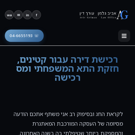
פתח סרגל נגישות
wa
✉
in
f
☏ 04-6655193
רכישת דירה עבור קטינים,
חזקת התא המשפחתי ומס
רכישה
לקראת החג ובסיפוק רב אני משתף אתכם הודעה
מסיומה של העסקה המורכבת המאתגרת
והמספקת ביותר שטיפלתי בה בשנה האחרונה.