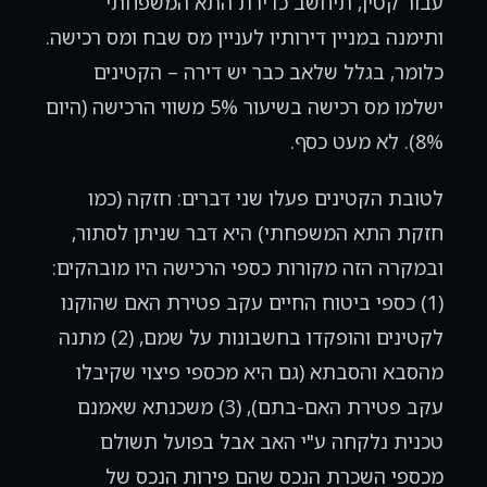
עבור קטין, תיחשב כדירת התא המשפחתי
ותימנה במניין דירותיו לעניין מס שבח ומס רכישה.
כלומר, בגלל שלאב כבר יש דירה – הקטינים
ישלמו מס רכישה בשיעור 5% משווי הרכישה (היום
8%).
לא מעט כסף.
לטובת הקטינים פעלו שני דברים: חזקה (כמו
חזקת התא המשפחתי) היא דבר שניתן לסתור,
ובמקרה הזה מקורות כספי הרכישה היו מובהקים:
(1) כספי ביטוח החיים עקב פטירת האם שהוקנו
לקטינים והופקדו בחשבונות על שמם, (2) מתנה
מהסבא והסבתא (גם היא מכספי פיצוי שקיבלו
עקב פטירת האם-בתם), (3) משכנתא שאמנם
טכנית נלקחה ע"י האב אבל בפועל תשולם
מכספי השכרת הנכס שהם פירות הנכס של