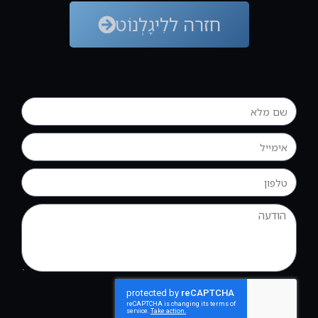
חזרה ללִיגָלְנוֹט