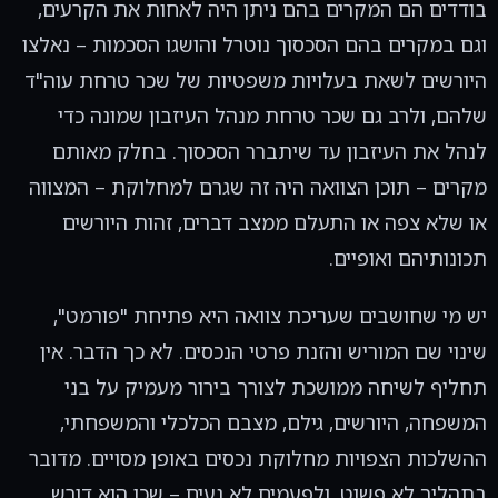
בודדים הם המקרים בהם ניתן היה לאחות את הקרעים,
וגם במקרים בהם הסכסוך נוטרל והושגו הסכמות – נאלצו
היורשים לשאת בעלויות משפטיות של שכר טרחת עוה"ד
שלהם, ולרב גם שכר טרחת מנהל העיזבון שמונה כדי
לנהל את העיזבון עד שיתברר הסכסוך. בחלק מאותם
מקרים – תוכן הצוואה היה זה שגרם למחלוקת – המצווה
או שלא צפה או התעלם ממצב דברים, זהות היורשים
תכונותיהם ואופיים.
יש מי שחושבים שעריכת צוואה היא פתיחת "פורמט",
שינוי שם המוריש והזנת פרטי הנכסים. לא כך הדבר. אין
תחליף לשיחה ממושכת לצורך בירור מעמיק על בני
המשפחה, היורשים, גילם, מצבם הכלכלי והמשפחתי,
ההשלכות הצפויות מחלוקת נכסים באופן מסויים. מדובר
בתהליך לא פשוט, ולפעמים לא נעים – שכן הוא דורש