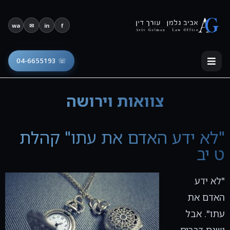
פתח סרגל נגישות
wa
✉
in
f
☏ 04-6655193
צוואות וירושה
"לא ידע האדם את עתו" קהלת
ט יב
"לא ידע
האדם את
עתו". אבל