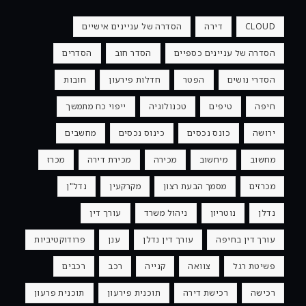
CLOUD
דירה
הסדרה של עניינים אישיים
הסדרה של עניינים כספיים
הסדר חוב
הסדרים
הסדרי נושים
הפטר
חדלות פירעון
חובות
חיפה
טיפים
טכנולוגיה
ייפוי כח מתמשך
ירושה
כונס נכסים
כינוס נכסים
מחשבים
מחשוב
מיחשוב
מכירה
מכירת דירה
מכרז
מכרזים
מסמך הבעת רצון
מקרקעין
נדל"ן
נדלן
נוטריון
ניהול משרד
עורך דין
עורך דין בחיפה
עורך דין נדלן
ענן
פרודוקטיביות
פשיטת רגל
צוואה
קנייה
רכב
רכבים
רכישה
רכישת דירה
תוכנית פירעון
תוכנית פרעון