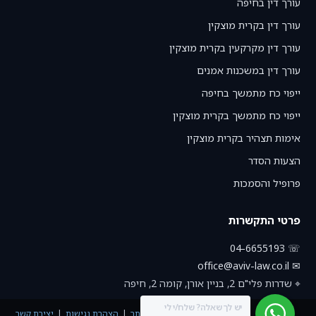
עורך דין בחיפה
עורך דין בקרית מוצקין
עורך דין מקרקעין בקרית מוצקין
עורך דין במשכנות אמנים
ייפוי כח מתמשך בחיפה
ייפוי כח מתמשך בקרית מוצקין
אימות תצהיר בקרית מוצקין
הצעות הסדר
פרופיל והסמכות
פרטי התקשרות
☏ 04-6655193
✉ office@aviv-law.co.il
⌖ שדרות פלי"ם 2, בניין אורן, קומה 2, חיפה
יש לך שאלה? שלח/י לי
תנאי שימוש באתר
הצהרת נגישות
יצירת קשר