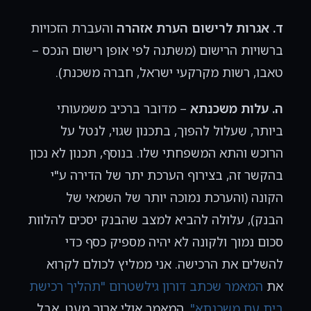
ד. אגרות לרישום הערת אזהרה
והעברת הזכויות
ברשויות הרישום (משתנה לפי אופן רישום הנכס –
טאבו, רשות מקרקעי ישראל, חברה משכנת).
ה. עלות משכנתא
– מדובר ברכיב משמעותי
ביותר, שעלול להפוך, בתכנון שגוי, לנטל על
הרוכש והתא המשפחתי שלו. בנוסף, תכנון לא נכון
בהקשר זה, בצירוף הערכת יתר של הדירה ע"י
הקונה (והערכת נמוכה יותר של השמאי של
הבנק), עלולה להביא למצב שהבנק יסכים להלוות
סכום נמוך ולקונה לא יהיה מספיק כסף כדי
להשלים את הרכישה. אני ממליץ לכולם לקרוא
את
המאמר שכתב דורון גילשטרום "תהליך רכישת
בית עם משכנתא"
. המאמר אולי ארוך מעט, אבל