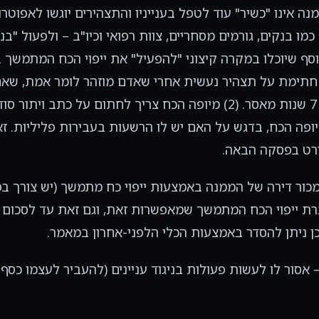
מנה אינו "כשיר" עוד לטפל בענייניו והתצהירים יוגשו לאפוטר
כמו בנקים, גורמים מסחריים, צוות רפואי וכיו"ב – ולפעול "בנ
וסף שיוכלו במקרה קיצוני "להפעיל" את ייפוי הכח המתמשך 
ולי בלי ידיעתו. הסיכון הזה מתמתן עקב מספר דברים: (1) חתימת על תצהיר נעשית אחרי שאדם מוזהר
הקבועים בחוק. הכוונה היא לעונש על מתן עדות שקר – עד 7 שנות מאסר. (2) מיופה הכח 
ופה הכח, בדגש על האם יש לו הרשעות בעבירות פליליות. זא
כור דירה של הממנה באמצעות ייפוי כח מתמשך (יש צורך בפ
 ייפוי הכח המתמשך שמאפשרות זאת, וגם זאת עד לסכום מוג
כן ניתן להסדר באמצעות הכלי הלפני-אחרון במאמר.
 אסור לו לעשות פעולות בניגוד עניינים (להעביר לעצמו כס