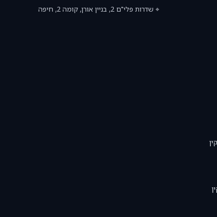
⌖ שדרות פלי"ם 2, בניין אורן, קומה 2, חיפה
ין
ן