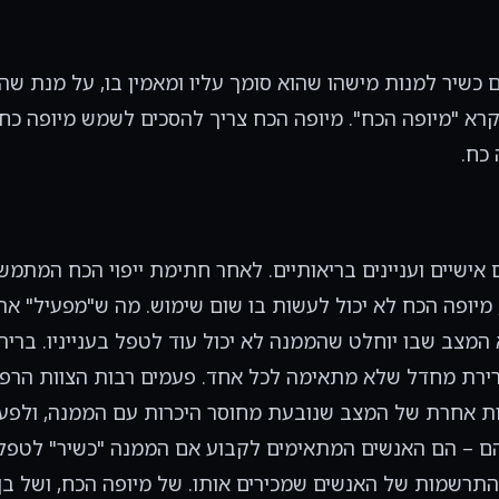
שיר למנות מישהו שהוא סומך עליו ומאמין בו, על מנת שהא
קרא "מיופה הכח". מיופה הכח צריך להסכים לשמש מיופה כח
 כח.
נים כספיים, עניינים אישיים ועניינים בריאותיים. לאחר חתימת ייפוי הכח 
מיופה הכח לא יכול לעשות בו שום שימוש. מה ש"מפעיל" את
א המצב שבו יוחלט שהממנה לא יכול עוד לטפל בענייניו. בר
י ברירת מחדל שלא מתאימה לכל אחד. פעמים רבות הצוות הר
ות אחרת של המצב שנובעת מחוסר היכרות עם הממנה, ולפעמ
ם – הם האנשים המתאימים לקבוע אם הממנה "כשיר" לטפל בענ
 התרשמות של האנשים שמכירים אותו. של מיופה הכח, ושל ב