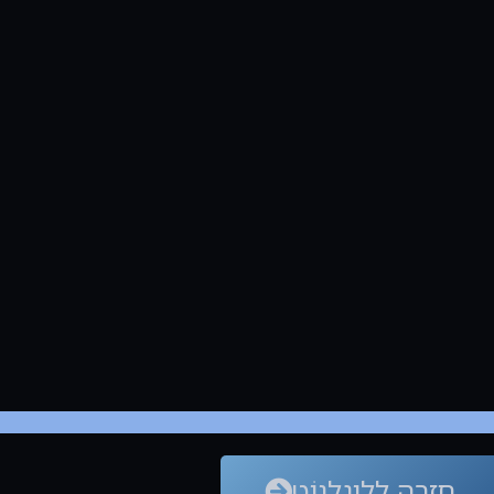
חזרה ללִיגָלְנוֹט