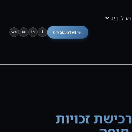
דע לחייב
☏ 04-6655193
wa
✉
in
f
כישת זכויות