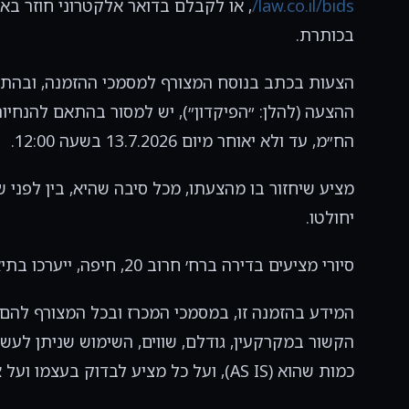
law.co.il/bids/
, או לקבלם בדואר אלקטרוני חוזר ב
בכותרת.
ההצעה (להלן: ״הפיקדון״), יש למסור בהתאם להנחי
הח״מ, עד ולא יאוחר מיום 13.7.2026 בשעה 12:00.
מציע שיחזור בו מהצעתו, מכל סיבה שהיא, בין לפני 
יחולטו.
סיורי מציעים בדירה ברח׳ חרוב 20, חיפה, ייערכו בתיאום מראש מול משרד הח״מ.
המידע בהזמנה זו, במסמכי המכרז ובכל המצורף להם, ה
הקשור במקרקעין, גודלם, שווים, השימוש שניתן לעש
כמות שהוא (AS IS), ועל כל מציע לבדוק בעצמו ועל אחריותו את כל הנתונים הרלוונטיים.