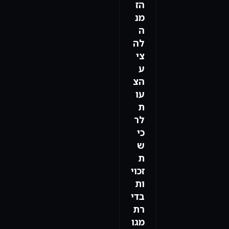
הז
מנ
ה
לה
צי
ע
הצ
עו
ת
לר
כי
ש
ת
זכוי
ות
בדי
רת
מגו