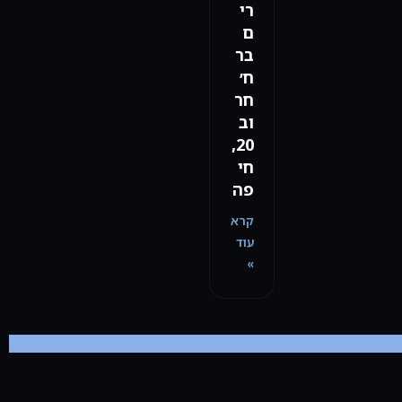
רי
ם
בר
ח׳
חר
וב
20,
חי
פה
קרא
עוד
»