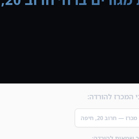
 המכרז להורדה:
רז — חרוב 20, חיפה
 שמאות להורדה: