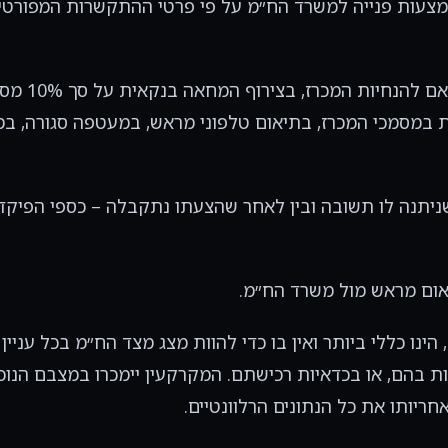
אמצעות פנייה למשרד הח״מ על פי פרטי ההתקשרות המפורטי
הצעות בכתב בנוסח המצורף למסמכי ההזמנה, ובהתאם לה
ות במסמכי המכרז, בתיאום טלפוני מראש, במעטפה סגורה, ב
שניתנה לו תשובה ובין לאחר שהצעתו נתקבלה – כספי הפיקדו
ינו כללי ביותר ואין בו כדי להוות מצג מצד הח״מ בכל עניין
ות בהם, או בכדאיות רכישתם. המקרקעין יימכרו במצבם הנוכ