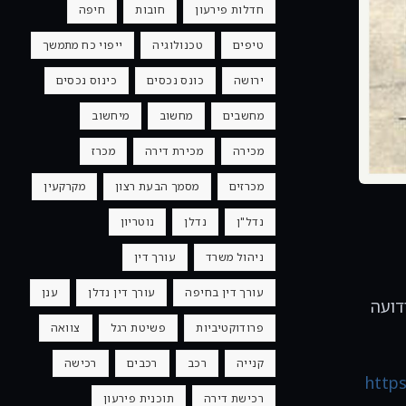
חדלות פירעון
חובות
חיפה
טיפים
טכנולוגיה
ייפוי כח מתמשך
ירושה
כונס נכסים
כינוס נכסים
מחשבים
מחשוב
מיחשוב
מכירה
מכירת דירה
מכרז
מכרזים
מסמך הבעת רצון
מקרקעין
נדל"ן
נדלן
נוטריון
ניהול משרד
עורך דין
עורך דין בחיפה
עורך דין נדלן
ענן
ירת מגורים ברח׳ חרוב 20, חיפה, הידועה
פרודוקטיביות
פשיטת רגל
צוואה
קנייה
רכב
רכבים
רכישה
https
רכישת דירה
תוכנית פירעון