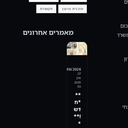
ם
תוכנית פרעון
תקשורת
נחיות המכרז, בצירוף המחאה בנקאית על סך 10% מסכום
מאמרים אחרונים
משרד
ן
28/06/2026
אין
תגוב
ות
**
*ח
חי
דש
!**
*