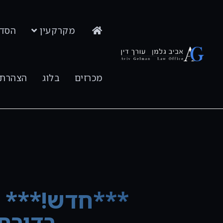
מקרקעין
הסדר
פתח סרגל נגישות
מכרזים
בלוג
הצהרת 
***חדש!*** ה
בדירת מג