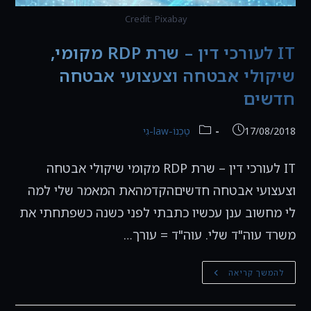
Credit: Pixabay
IT לעורכי דין – שרת RDP מקומי,
שיקולי אבטחה וצעצועי אבטחה
חדשים
פורסם:
קטגוריה:
17/08/2018
טֶכְנוֹ-law-גִי
IT לעורכי דין – שרת RDP מקומי שיקולי אבטחה
וצעצועי אבטחה חדשיםהקדמהאת המאמר שלי למה
לי מחשוב ענן עכשיו כתבתי לפני כשנה כשפתחתי את
משרד עוה"ד שלי. עוה"ד = עורך…
IT
להמשך קריאה
לעורכי
דין
–