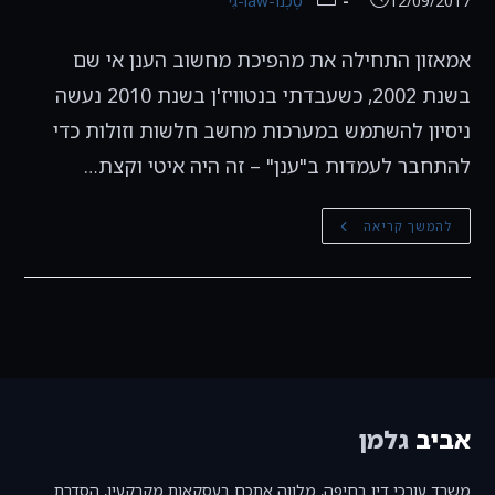
12/09/2017
טֶכְנוֹ-law-גִי
אמאזון התחילה את מהפיכת מחשוב הענן אי שם
בשנת 2002, כשעבדתי בנטוויז'ן בשנת 2010 נעשה
ניסיון להשתמש במערכות מחשב חלשות וזולות כדי
להתחבר לעמדות ב"ענן" – זה היה איטי וקצת…
למה
להמשך קריאה
לי
מחשוב
ענן
עכשיו?
אביב
גלמן
משרד עורכי דין בחיפה, מלווה אתכם בעסקאות מקרקעין, הסדרת