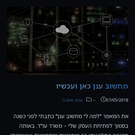
שרת
RDP
מקומי,
שיקולי
אבטחה
וצעצועי
אבטחה
חדשים
מחשוב ענן כאן ועכשיו
פורסם:
קטגוריה:
07/05/2018
טֶכְנוֹ-law-גִי
את המאמר "למה לי מחשוב ענן" כתבתי לפני כשנה
בסמוך לפתיחת העסק שלי – משרד עו"ד. באותה