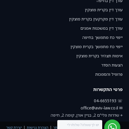
עורך דין בחיפה
עורך דין בקרית מוצקין
עורך דין מקרקעין בקרית מוצקין
עורך דין במשכנות אמנים
ייפוי כח מתמשך בחיפה
ייפוי כח מתמשך בקרית מוצקין
אימות תצהיר בקרית מוצקין
הצעות הסדר
פרופיל והסמכות
פרטי התקשרות
☏ 04-6655193
✉ office@aviv-law.co.il
⌖ שדרות פלי"ם 2, בניין אורן, קומה 2, חיפה
יש לך שאלה? שלח/י לי
תנאי שימוש באתר
הצהרת נגישות
יצירת קשר