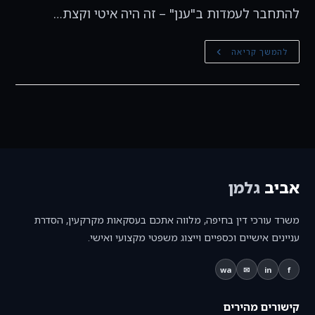
להתחבר לעמדות ב"ענן" – זה היה איטי וקצת…
למה
להמשך קריאה
לי
מחשוב
ענן
עכשיו?
אביב
גלמן
משרד עורכי דין בחיפה, מלווה אתכם בעסקאות מקרקעין, הסדרת
עניינים אישיים וכספיים וייצוג משפטי מקצועי ואישי.
wa
✉
in
f
קישורים מהירים