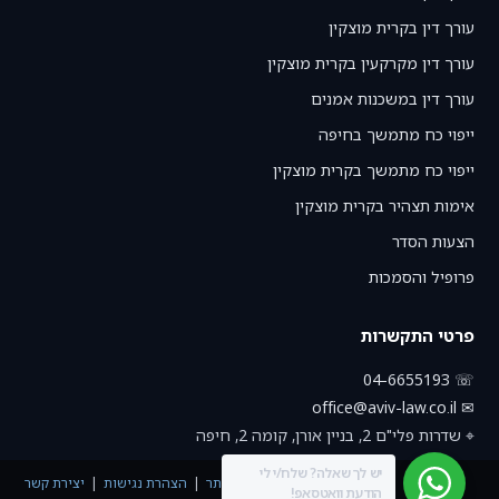
עורך דין בקרית מוצקין
עורך דין מקרקעין בקרית מוצקין
עורך דין במשכנות אמנים
ייפוי כח מתמשך בחיפה
ייפוי כח מתמשך בקרית מוצקין
אימות תצהיר בקרית מוצקין
הצעות הסדר
פרופיל והסמכות
פרטי התקשרות
☏ 04-6655193
✉ office@aviv-law.co.il
⌖ שדרות פלי"ם 2, בניין אורן, קומה 2, חיפה
יש לך שאלה? שלח/י לי
תנאי שימוש באתר
הצהרת נגישות
יצירת קשר
הודעת וואטסאפ!