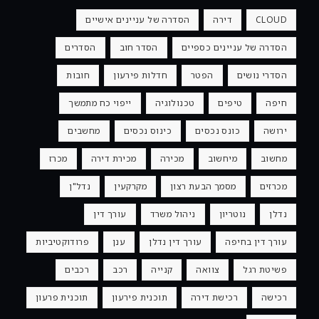
CLOUD
דירה
הסדרה של עניינים אישיים
הסדרה של עניינים כספיים
הסדר חוב
הסדרים
הסדרי נושים
הפטר
חדלות פירעון
חובות
חיפה
טיפים
טכנולוגיה
ייפוי כח מתמשך
ירושה
כונס נכסים
כינוס נכסים
מחשבים
מחשוב
מיחשוב
מכירה
מכירת דירה
מכרז
מכרזים
מסמך הבעת רצון
מקרקעין
נדל"ן
נדלן
נוטריון
ניהול משרד
עורך דין
עורך דין בחיפה
עורך דין נדלן
ענן
פרודוקטיביות
פשיטת רגל
צוואה
קנייה
רכב
רכבים
רכישה
רכישת דירה
תוכנית פירעון
תוכנית פרעון