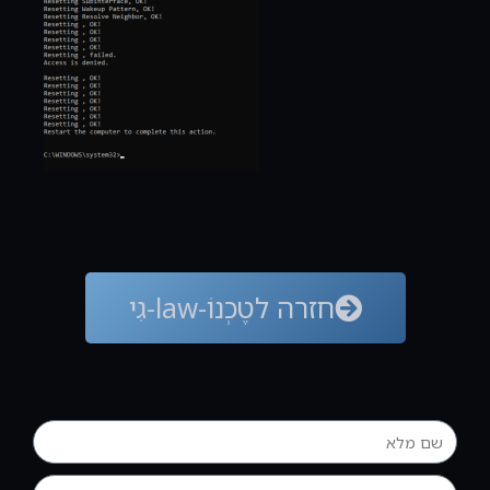
חזרה לטֶכְנוֹ-law-גִי