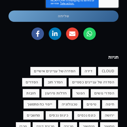
שליחה
תגיות
CLOUD
דירה
הסדרה של עניינים אישיים
הסדרה של עניינים כספיים
הסדר חוב
הסדרים
הסדרי נושים
הפטר
חדלות פירעון
חובות
חיפה
טיפים
טכנולוגיה
ייפוי כח מתמשך
ירושה
כונס נכסים
כינוס נכסים
מחשבים
מחשוב
מיחשוב
מכירה
מכירת דירה
מכרז