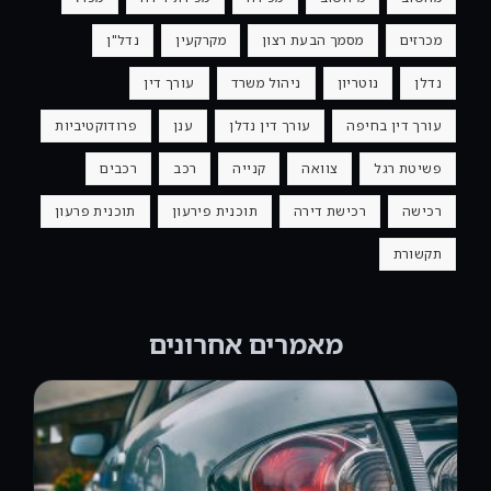
מכרזים
מסמך הבעת רצון
מקרקעין
נדל"ן
נדלן
נוטריון
ניהול משרד
עורך דין
עורך דין בחיפה
עורך דין נדלן
ענן
פרודוקטיביות
פשיטת רגל
צוואה
קנייה
רכב
רכבים
רכישה
רכישת דירה
תוכנית פירעון
תוכנית פרעון
תקשורת
מאמרים אחרונים