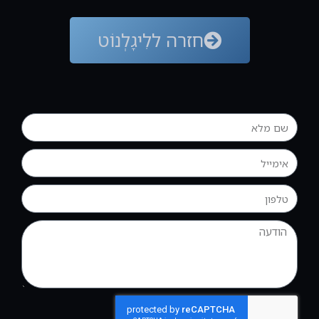
חזרה ללִיגָלְנוֹט