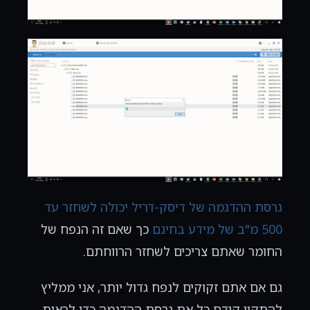
גרסת ההדגמה של דיסק-דריל יכולה לשחזר עד
500 מ"ב של מידע בחינם
כך שאם זה הנפח של
החומר שאתם צריכים לשחזר הרווחתם.
גם אם אתם זקוקים לנפח גדול יותר, אני ממליץ
להתקין קודם כל את גרסת ההדגמה כדי לראות