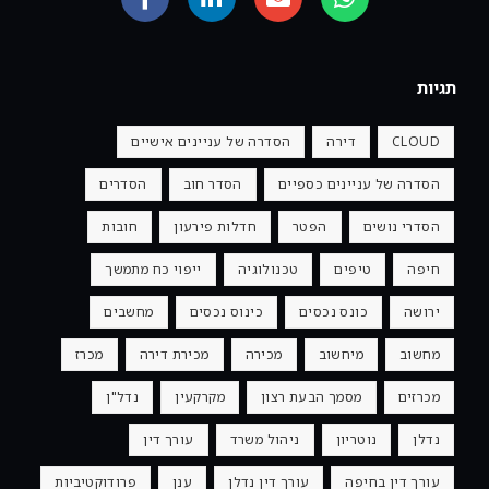
תגיות
CLOUD
דירה
הסדרה של עניינים אישיים
הסדרה של עניינים כספיים
הסדר חוב
הסדרים
הסדרי נושים
הפטר
חדלות פירעון
חובות
חיפה
טיפים
טכנולוגיה
ייפוי כח מתמשך
ירושה
כונס נכסים
כינוס נכסים
מחשבים
מחשוב
מיחשוב
מכירה
מכירת דירה
מכרז
מכרזים
מסמך הבעת רצון
מקרקעין
נדל"ן
נדלן
נוטריון
ניהול משרד
עורך דין
עורך דין בחיפה
עורך דין נדלן
ענן
פרודוקטיביות