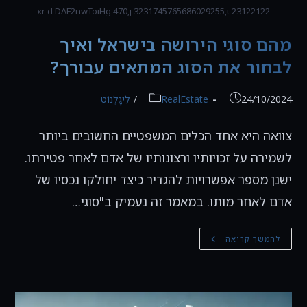
xr:d:DAF2nwToiHg:470,j:3231745765686029255,t:23122122
מהם סוגי הירושה בישראל ואיך
לבחור את הסוג המתאים עבורך?
פורסם:
קטגוריה:
24/10/2024
RealEstate
/
לִיגָלְנוֹט
צוואה היא אחד הכלים המשפטיים החשובים ביותר
לשמירה על זכויותיו ורצונותיו של אדם לאחר פטירתו.
ישנן מספר אפשרויות להגדיר כיצד יחולקו נכסיו של
אדם לאחר מותו. במאמר זה נעמיק ב"סוגי…
מהם
להמשך קריאה
סוגי
הירושה
בישראל
ואיך
לבחור
את
הסוג