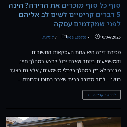
סוף כל סוף מוכרים את הדירה? הינה
5 דברים קריטיים לשים לב אליהם
לפני שמקדמים עסקה
פורסם:
קטגוריה:
10/04/2025
RealEstate
/
לִיגָלְנוֹט
מכירת דירה היא אחת העסקאות החשובות
והמשפיעות ביותר שאדם יכול לבצע במהלך חייו.
מדובר לא רק במהלך כלכלי משמעותי, אלא גם בצעד
רגשי – לרוב מדובר בבית שצבר בתוכו זיכרונות,…
סוף
להמשך קריאה
כל
סוף
מוכרים
את
הדירה?
הינה
5
דברים