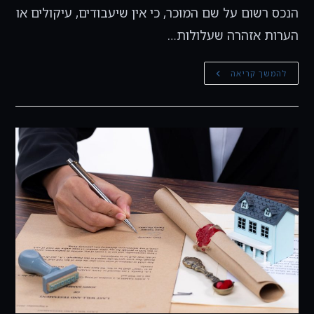
הנכס רשום על שם המוכר, כי אין שיעבודים, עיקולים או
הערות אזהרה שעלולות…
קונים
להמשך קריאה
דירה?
הינה
7
דברים
קריטיים
לבדוק
(לפני
שפונים
לעורך
דין
מקרקעין)