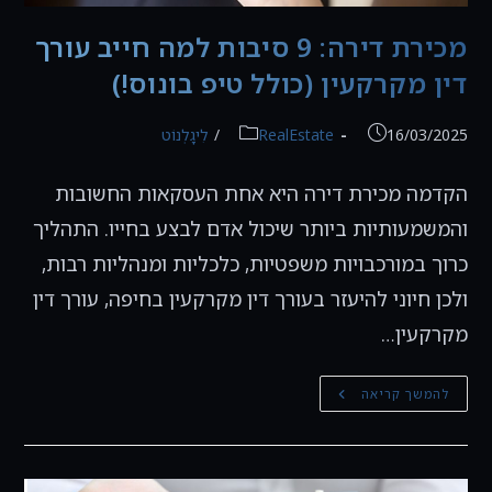
מכירת דירה: 9 סיבות למה חייב עורך
דין מקרקעין (כולל טיפ בונוס!)
פורסם:
קטגוריה:
16/03/2025
RealEstate
/
לִיגָלְנוֹט
הקדמה מכירת דירה היא אחת העסקאות החשובות
והמשמעותיות ביותר שיכול אדם לבצע בחייו. התהליך
כרוך במורכבויות משפטיות, כלכליות ומנהליות רבות,
ולכן חיוני להיעזר בעורך דין מקרקעין בחיפה, עורך דין
מקרקעין…
מכירת
להמשך קריאה
דירה:
9
סיבות
למה
חייב
עורך