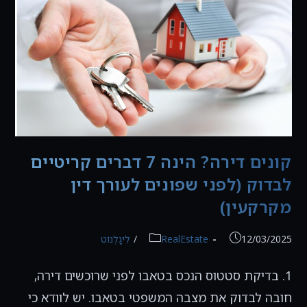
דין
מקרקעין
(כולל
טיפ
בונוס!)
קונים דירה? הינה 7 דברים קריטיים
לבדוק (לפני שפונים לעורך דין
מקרקעין)
פורסם:
קטגוריה:
12/03/2025
RealEstate
/
לִיגָלְנוֹט
1. בדיקת סטטוס הנכס בטאבו לפני שרוכשים דירה,
חובה לבדוק את מצבה המשפטי בטאבו. יש לוודא כי