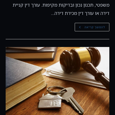
משפטי, תכנון נכון ובדיקות מקיפות. עורך דין קניית
דירה או עורך דין מכירת דירה…
בתהליך
להמשך קריאה
קניית
דירה?
מכירת
דירה?
הינה
7
סיבות
שאתם
חייבים
עורך
דין