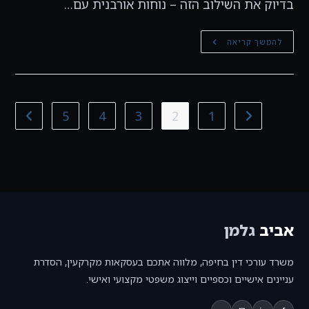
בדיוק את השילוב הזה – נוחות אורבנית עם…
דירות
להמשך קריאה
גן
ודירות
פנטהאוז
לזוגות
צעירים:
איך
לבחור
5
4
3
2
1
מעבר לעמוד הקודם
מעבר ל
נכון
ולהבטיח
את
זכויותיכם?
אביב
גלמן
משרד עורכי דין בחיפה, מלווה אתכם בעסקאות מקרקעין, הסדרת
עניינים אישיים וכספיים וייצוג משפטי מקצועי ואישי.