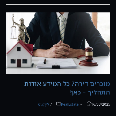
עורך
דין
כשקונים
או
מוכרים
דירה?
כל
מה
שצריך
לדעת
ב-2025
מוכרים דירה? כל המידע אודות
התהליך – כאן!
פורסם:
קטגוריה:
16/03/2025
RealEstate
/
לִיגָלְנוֹט