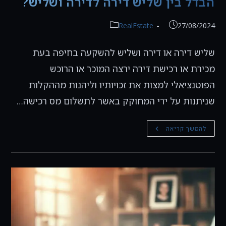
הבדל בין שליש דירה לדירה ושליש?
פורסם:
קטגוריה:
RealEstate
27/08/2024
שליש דירה או דירה ושליש להשקעה בחיפה בעת
מכירת או רכישת דירה ירצה המוכר או הרוכש
הפוטנציאלי למצות את זכויותיו וליהנות מההקלות
שניתנות על ידי המחוקק באשר לתשלום מס רכישה…
תכנון
להמשך קריאה
מס
ברכישת
מקרקעין:
האם
יש
הבדל
בין
שליש
דירה
לדירה
ושליש?