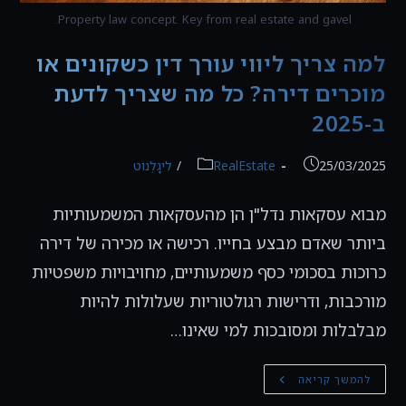
Property law concept. Key from real estate and gavel.
למה צריך ליווי עורך דין כשקונים או
מוכרים דירה? כל מה שצריך לדעת
ב-2025
פורסם:
קטגוריה:
25/03/2025
RealEstate
/
לִיגָלְנוֹט
מבוא עסקאות נדל"ן הן מהעסקאות המשמעותיות
ביותר שאדם מבצע בחייו. רכישה או מכירה של דירה
כרוכות בסכומי כסף משמעותיים, מחויבויות משפטיות
מורכבות, ודרישות רגולטוריות שעלולות להיות
מבלבלות ומסובכות למי שאינו…
למה
להמשך קריאה
צריך
ליווי