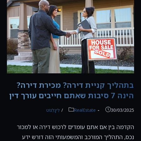
קריטיים
לשים
לב
אליהם
לפני
שמקדמים
עסקה
בתהליך קניית דירה? מכירת דירה?
הינה 7 סיבות שאתם חייבים עורך דין
פורסם:
קטגוריה:
30/03/2025
RealEstate
/
לִיגָלְנוֹט
הקדמה בין אם אתם עומדים לרכוש דירה או למכור
נכס, התהליך המורכב והמשמעותי הזה דורש ידע