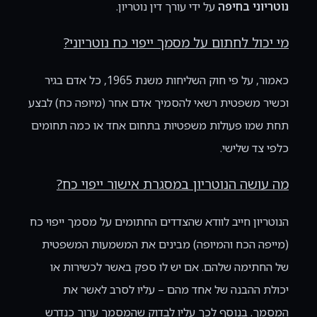
נוטריוני בחיפה
על ידי עורך דין נוטריון.
מי יכול לחתום על מסמך ייפוי כח נוטריוני
?
כאמור, על פי חוק השליחות משנת 1965, כל אדם בגיר
וכשיר משפטית רשאי להסמיך אדם אחר (מיופה כח) לבצע
תחת שמו פעולות משפטיות בתחום אחד או כמה תחומים
כלפי צד שלישי.
מה עושה הנוטריון במסגרת אישור ייפוי כח?
הנוטריון חייב לוודא שהצדדים החתומים על מסמך ייפוי כח
(מייפה הכח והמיופה) מבינים את המשמעות המשפטית
של החתימה שלהם. אם יש לו ספק באשר לכשירות או
יכולת ההבנה של אחד מהם – עליו לסרב לאשר את
המסמך. בנוסף לכך עליו לבדוק שהמסמך ערוך כנדרש