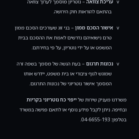
v
עריכת צוואה
– נוטריון מוסמך לערוך צוואה
בהתאם להוראות חוק הירושה.
v
אישור הסכם ממון
– בני זוג שעורכים הסכם ממון
טרם נישואיהם נדרשים לאמת את ההסכם בבית
המשפט או על ידי נוטריון, על פי בחירתם.
v
נכונות תרגום
– בעת הגשה של מסמך בשפה זרה
שמוגש לגוף ציבורי או בית משפט, יידרש אותו
המסמך אישור נוטריוני של נכונות התרגום.
משרדנו מעניק שירות של
ייפוי כח נוטריוני בקריות
ובחיפה. ניתן לקבל מידע נוסף או לתאם פגישה במשרד
בטלפון: 04-6655-193.