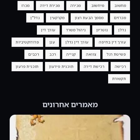
מחשוב
מיחשוב
מכירה
מכירת דירה
מכרז
מכרזים
מסמך הבעת רצון
מקרקעין
נדל"ן
נדלן
נוטריון
ניהול משרד
עורך דין
עורך דין בחיפה
עורך דין נדלן
ענן
פרודוקטיביות
פשיטת רגל
צוואה
קנייה
רכב
רכבים
רכישה
רכישת דירה
תוכנית פירעון
תוכנית פרעון
תקשורת
מאמרים אחרונים