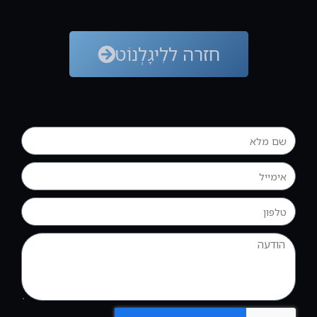
חזרה ללִיגָלְנוֹט