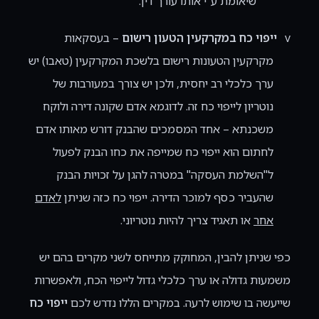
שיאומת ע"י אותו עורך דין.
v
ייפוי כח במקרקעין הטעון רישום
– בעסקאות
מקרקעין הטעונות רישום בלשכת המקרקעין (טאבו) יש
ערך כלכלי רב יחסית, ולכן יש צורך במעורבות של
נוטריון לייפוי כח זה. לדוגמא אדם שקונה דירה ולוקח
משכנתא – אחד המסמכים שהבנק דורש מאותו אדם
לחתום הוא ייפוי כח שמייפה את כחו הבנק לפעול
ל"השלמת העסקה" במטרה להגן על זכויות הבנק
שהעביר כסף למוכר הדירה. ייפוי כח כזה שניתן
לאדם
אחר
או תאגיד צריך להיות נוטריוני.
כפי שניתן להבין, המחוקק מתייחס לשני מקרים בהם יש
משמעות גדולה או ערך כלכלי גדול לייפוי הכח, ולאפשרות
שייעשה בו שימוש לרעה. במקרים הללו נדרש לכם
ייפוי כח