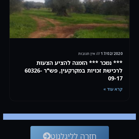
17/02/2020
אין תגובות
*** נמכר *** הזמנה להציע הצעות
לרכישת זכויות במקרקעין, פש"ר 60326-
09-17
קרא עוד »
חזרה ללִיגָלְנוֹט