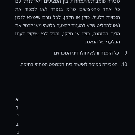
מכירה פומבית/התמחרות בין המציעים ו/או לנהל עם
כל אחד מהמציעים מו"מ בנפרד ו/או למכור את
הזכויות דלעיל, כולן או חלקן, לכל גורם שימצא לנכון
ו/או להחליט שלא להענות להצעה כלשהי ו/או לבטל את
הליך ההזמנה, כולו או חלקו, והכל לפי שיקול דעתו
הבלעדי של הנאמן.
9.
על הזמנה זו לא יחולו דיני המכרזים.
10.
המכירה כפופה לאישור בית המשפט המחוזי בחיפה.
א
ב
י
ב
ג