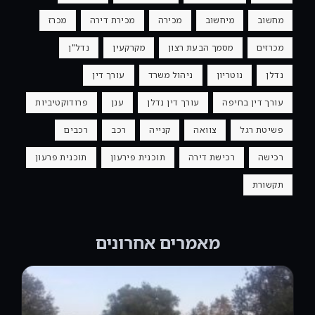
מחשוב
מיחשוב
מכירה
מכירת דירה
מכרז
מכרזים
מסמך הבעת רצון
מקרקעין
נדל"ן
נדלן
נוטריון
ניהול משרד
עורך דין
עורך דין בחיפה
עורך דין נדלן
ענן
פרודוקטיביות
פשיטת רגל
צוואה
קנייה
רכב
רכבים
רכישה
רכישת דירה
תוכנית פירעון
תוכנית פרעון
תקשורת
מאמרים אחרונים