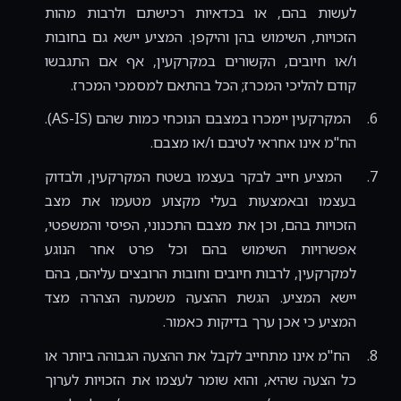
לעשות בהם, או בכדאיות רכישתם ולרבות מהות
הזכויות, השימוש בהן והיקפן.
המציע יישא גם בחובות
ו/או חיובים, הקשורים במקרקעין, אף אם התגבשו
קודם להליכי המכרז; הכל בהתאם למסמכי המכרז.
6.
המקרקעין יימכרו במצבם הנוכחי כמות שהם (
AS-IS
).
הח"מ אינו אחראי לטיבם ו/או מצבם.
7.
המציע חייב לבקר בעצמו בשטח המקרקעין, ולבדוק
בעצמו ובאמצעות בעלי מקצוע מטעמו את מצב
הזכויות בהם, וכן את מצבם התכנוני, הפיסי והמשפטי,
אפשרויות השימוש בהם וכל פרט אחר הנוגע
למקרקעין, לרבות חיובים וחובות הרובצים עליהם, בהם
יישא המציע. הגשת ההצעה משמעה הצהרה מצד
המציע כי אכן ערך בדיקות כאמור.
8.
הח"מ אינו מתחייב לקבל את ההצעה הגבוהה ביותר או
כל הצעה שהיא, והוא שומר לעצמו את הזכויות לערוך