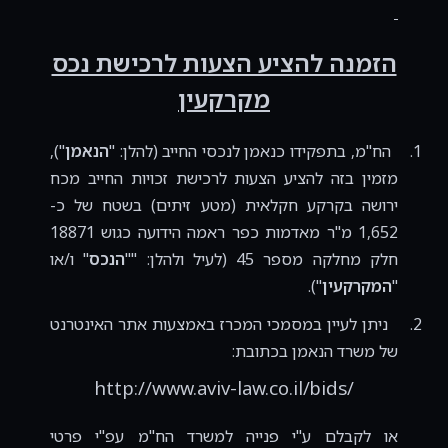
הזמנה להציע הצעות לרכישת נכס
מקרקעין
1.
הח"מ, בתפקידו כנאמן לנכסי החייב (להלן: "
הנאמן
"),
מזמין בזה להציע הצעות לרכישת זכויות החייב מכח
ירושה בקרקע חקלאית (מטע זיתים) בשטח של כ-
1,652 מ"ר מאדמות כפר ראמה הידועה כגוש 18871
חלק מחלקה מספר 45 (לעיל ולהלן: ""
הנכס
" ו/או
"
המקרקעין
").
2.
ניתן לעיין במסמכי המכרז באמצעות אתר האינטרנט
של משרד הנאמן בכתובת:
http://www.aviv-law.co.il/bids/
או לקבלם ע"י פנייה למשרד הח"מ עפ"י פרטי