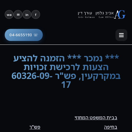
פתח סרגל נגישות
wa
✉
in
f
☏ 04-6655193
*** נמכר *** הזמנה להציע
הצעות לרכישת זכויות
במקרקעין, פש"ר 60326-09-
17
בבית המשפט המחוזי
בחיפה
פש"ר